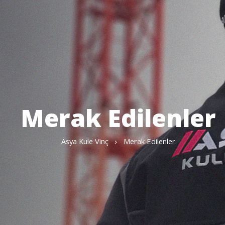
Merak Edilenler
Asya Kule Vinç
Merak Edilenler