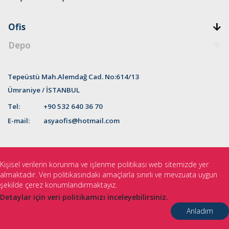
Ofis
Depo
Tepeüstü Mah.Alemdağ Cad. No:614/13
Ümraniye / İSTANBUL
Tel:
+90 532 640 36 70
E-mail:
asyaofis@hotmail.com
Kişisel verilerin korunma ve işlenme politikası web sitemizde yer
almaktadır. Veri politikasındaki amaçlarla sınırlı ve mevzuata uygun
© 2025 Asya Kule Vinç - Tüm hakları saklıdır.
şekilde çerez konumlandırmaktayız.
Detaylar için veri politikamızı inceleyebilirsiniz.
Anladım
Web Tasarım
Pantone Creative